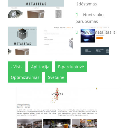
išdėstymas
Nuotraukų
paruošimas
www.metalitas.lt
- Visi -
Aplikacija
E-parduotuvė
Optimizavimas
Svetainė