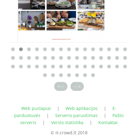
<----
---->
Web puslapiai
|
Web aplikacijos
|
E-
parduotuvės
|
Serverio paruošimas
|
Pašto
serveris
|
Verslo statistika
|
Kontaktai
© it-crowd.lt 2018