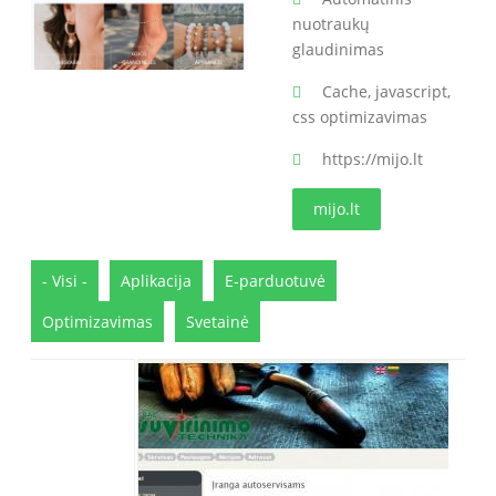
nuotraukų
glaudinimas
Cache, javascript,
css optimizavimas
https://mijo.lt
mijo.lt
- Visi -
Aplikacija
E-parduotuvė
Optimizavimas
Svetainė